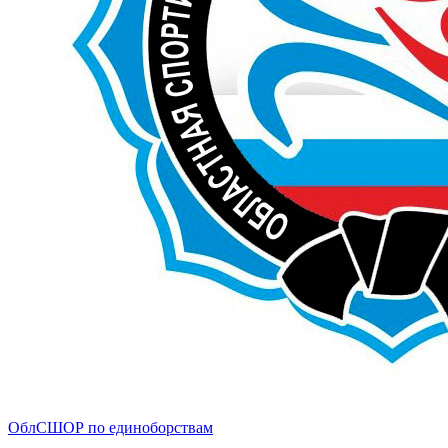
ОблСШОР по единоборствам