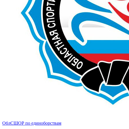
ОблСШОР по единоборствам