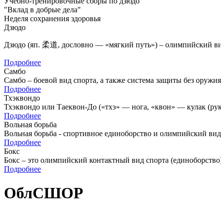
Учебно-тренировочные сборы по дзюдо
"Вклад в добрые дела"
Неделя сохранения здоровья
Дзюдо
Дзюдо (яп. 柔道, дословно — «мягкий путь») – олимпийский вид
Подробнее
Самбо
Самбо – боевой вид спорта, а также система защиты без оружия
Подробнее
Тхэквондо
Тхэквондо или Таеквон-До («тхэ» — нога, «квон» — кулак (рука
Подробнее
Вольная борьба
Вольная борьба - спортивное единоборство и олимпийский вид
Подробнее
Бокс
Бокс – это олимпийский контактный вид спорта (единоборство)
Подробнее
ОблСШОР