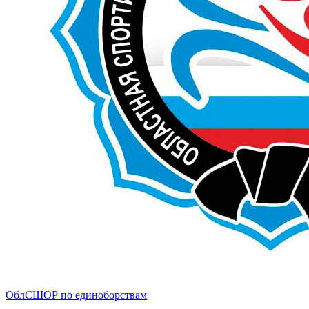
ОблСШОР по единоборствам