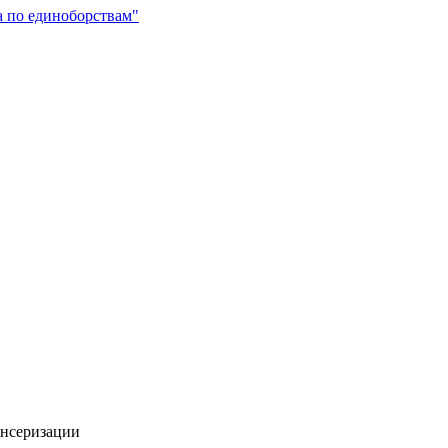
а по единоборствам"
ансеризации