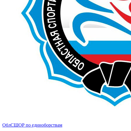
ОблСШОР по единоборствам